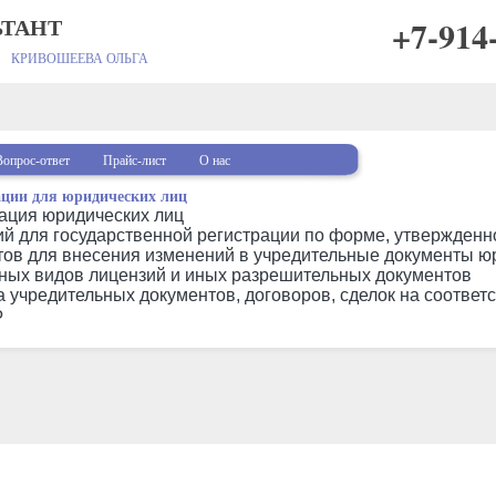
ЬТАНТ
+7-914
КРИВОШЕЕВА ОЛЬГА
Вопрос-ответ
Прайс-лист
О нас
ции для юридических лиц
дация юридических лиц
ий для государственной регистрации по форме, утвержде
тов для внесения изменений в учредительные документы юр
ых видов лицензий и иных разрешительных документов
 учредительных документов, договоров, сделок на соответ
Ф